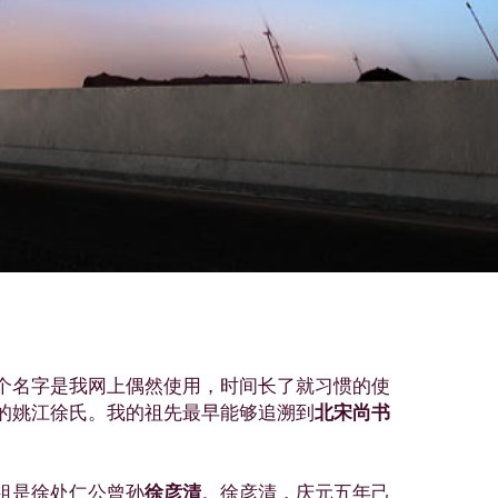
！
个名字是我网上偶然使用，时间长了就习惯的使
的姚江徐氏。我的祖先最早能够追溯到
北宋尚书
祖是徐处仁公曾孙
徐彦清
。徐彦清，庆元五年己