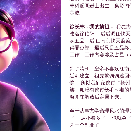
未科赐同进士出生，集贤阁
宗教。
徐长林，我的嫡祖，
 明洪
改名徐伯阳。 后后调任钦天
从五品，后 任南京钦天监监正
得罪吏部。最后只是五品终
工作，工作内容涉及占星（
到了清朝，皇帝不喜欢江南
廷刚建立，祖先就匆匆逃回
惨。 所以我们家逃过了扬
族，却没有逃过长毛时期的
海并在解放后定居下来。
至于从事玄学命理风水的理
了， 从小看多了， 也就会
为一个副业了。