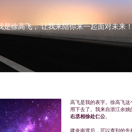
我是徐高飞， 让我来陪你来一起面对未来
高飞是我的表字。徐高飞这
用下去了。我来自浙江余姚
右丞相徐处仁公
。
建炎南渡后，可以查到的先