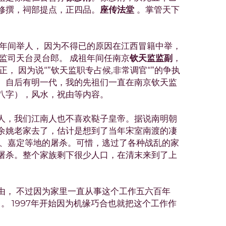
修撰，祠部提点，正四品。
座传法堂 
。掌管天下
武年间举人， 因为不得已的原因在江西冒籍中举，
监司天台灵台郎。 成祖年间任南京
钦天监监副
， 
， 因为说“”钦天监职专占候,非常调官“”的争执
。自后有明一代，我的先祖们一直在南京钦天监
八字），风水，祝由等内容。
人，我们江南人也不喜欢鞑子皇帝。据说南明朝
余姚老家去了，估计是想到了当年宋室南渡的凄
州、嘉定等地的屠杀。可惜，逃过了各种战乱的家
屠杀。整个家族剩下很少人口，在清末来到了上
由， 不过因为家里一直从事这个工作五六百年
了。 1997年开始因为机缘巧合也就把这个工作作